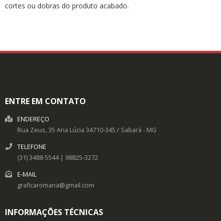
cortes ou dobras do produto acabado.
ENTRE EM CONTATO
ENDEREÇO
Rua Zeus, 35
Ana Lúcia
34710-345
/
Sabará
- MG
TELEFONE
(31) 3488-5544 | 98825-3272
E-MAIL
graficaromana@gmail.com
INFORMAÇÕES TÉCNICAS